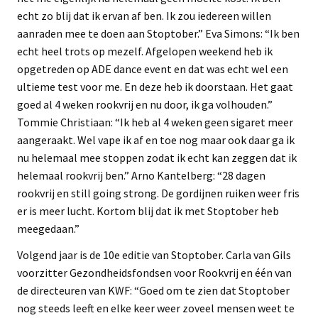
echt zo blij dat ik ervan af ben. Ik zou iedereen willen
aanraden mee te doen aan Stoptober.” Eva Simons: “Ik ben
echt heel trots op mezelf. Afgelopen weekend heb ik
opgetreden op ADE dance event en dat was echt wel een
ultieme test voor me. En deze heb ik doorstaan. Het gaat
goed al 4 weken rookvrij en nu door, ik ga volhouden.”
Tommie Christiaan: “Ik heb al 4 weken geen sigaret meer
aangeraakt. Wel vape ik af en toe nog maar ook daar ga ik
nu helemaal mee stoppen zodat ik echt kan zeggen dat ik
helemaal rookvrij ben.” Arno Kantelberg: “28 dagen
rookvrij en still going strong. De gordijnen ruiken weer fris
er is meer lucht. Kortom blij dat ik met Stoptober heb
meegedaan.”
Volgend jaar is de 10e editie van Stoptober. Carla van Gils
voorzitter Gezondheidsfondsen voor Rookvrij en één van
de directeuren van KWF: “Goed om te zien dat Stoptober
nog steeds leeft en elke keer weer zoveel mensen weet te