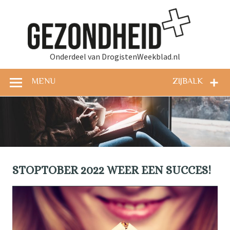
Doorgaan
naar
Gez
inhoud
Onderdeel van DrogistenWeekblad.nl
MENU
ZIJBALK
STOPTOBER 2022 WEER EEN SUCCES!