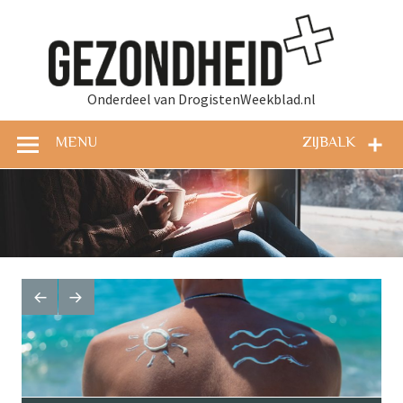
Doorgaan
naar
Gez
inhoud
Onderdeel van DrogistenWeekblad.nl
MENU
ZIJBALK