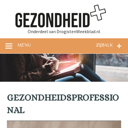
Doorgaan
naar
Gez
inhoud
Onderdeel van DrogistenWeekblad.nl
MENU
ZIJBALK
GEZONDHEIDSPROFESSIO
NAL